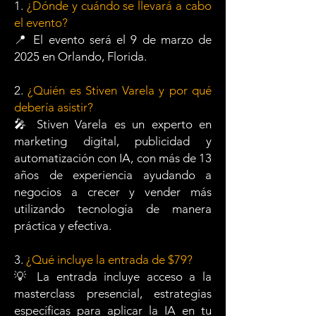
1.
¿Dónde y cuándo se llevará a cabo
el evento?
📍 El evento será el 9 de marzo de
2025 en Orlando, Florida.
2.
¿Quién es Stiven Varela y por qué
debería asistir?
🎤 Stiven Varela es un experto en
marketing digital, publicidad y
automatización con IA, con más de 13
años de experiencia ayudando a
negocios a crecer y vender más
utilizando tecnología de manera
práctica y efectiva.
3.
¿Qué incluye la entrada de $79?
💡 La entrada incluye acceso a la
masterclass presencial, estrategias
específicas para aplicar la IA en tu